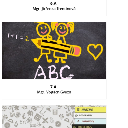
6.A
Mgr. Jitřenka Trentinová
7.A
Mgr. Vojtěch Gvuzd