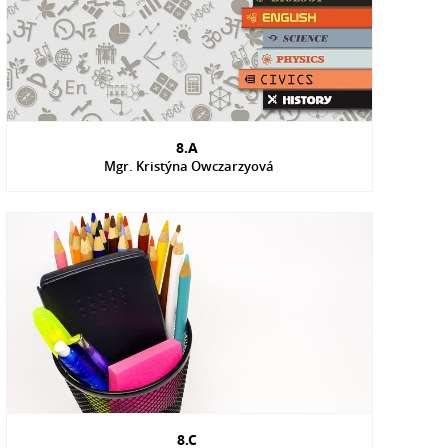
8.A
Mgr. Kristýna Owczarzyová
8.C