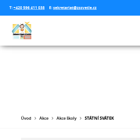
T:
+420 596 411 038
E:
sekretariat@zssvetle.cz
Úvod
Akce
Akce školy
STÁTNÍ SVÁTEK