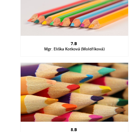
7.B
Mgr. Eliška Kotková (Moldříková)
8.B