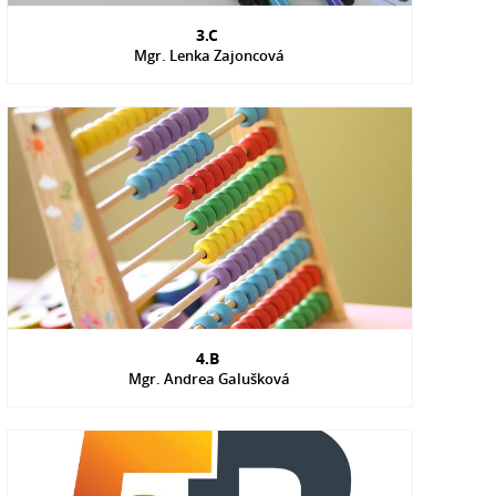
3.C
Mgr. Lenka Zajoncová
4.B
Mgr. Andrea Galušková