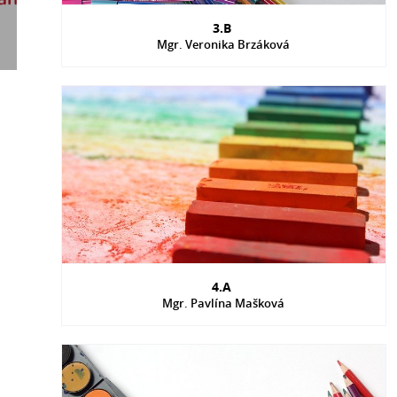
3.B
Mgr. Veronika Brzáková
4.A
Mgr. Pavlína Mašková