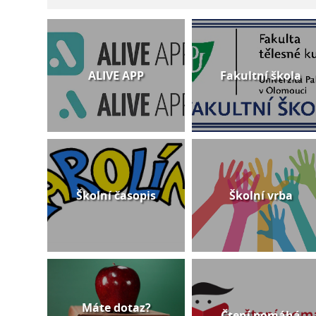
ALIVE APP
Fakultní škola
Školní časopis
Školní vrba
Máte dotaz?
Čtení pomáhá