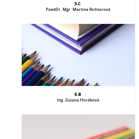
5.C
PaedDr. Mgr. Martina Richtarová
6.B
Ing. Zuzana Horáková