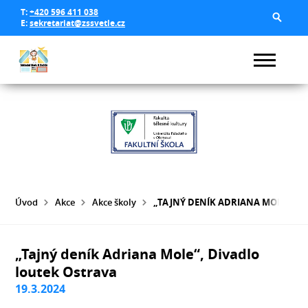
T:
+420 596 411 038
E:
sekretariat@zssvetle.cz
Úvod
Akce
Akce školy
„TAJNÝ DENÍK ADRIANA MOLE“, D
„Tajný deník Adriana Mole“, Divadlo
loutek Ostrava
19.3.2024