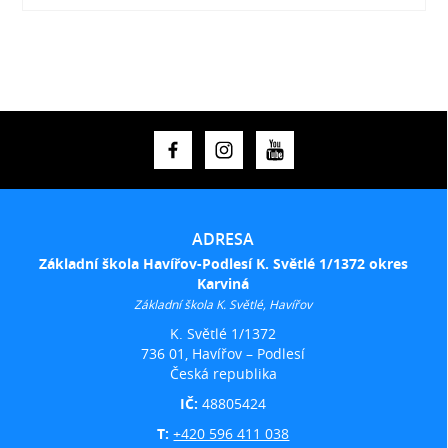
ADRESA
Základní škola Havířov-Podlesí K. Světlé 1/1372 okres
Karviná
Základní škola K. Světlé, Havířov
K. Světlé 1/1372
736 01, Havířov – Podlesí
Česká republika
IČ:
48805424
T:
+420 596 411 038