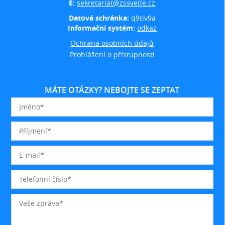
E:
sekretariat@zssvetle.cz
Datová schránka:
q9tiv9a
Informační systém:
odkaz
Ochrana osobních údajů
Prohlášení o přístupnosti
MÁTE OTÁZKY? NEBOJTE SE ZEPTAT