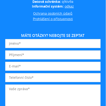
Datová schránka:
q9tiv9a
Informační systém:
odkaz
Ochrana osobních údajů
Prohlášení o přístupnosti
MÁTE OTÁZKY? NEBOJTE SE ZEPTAT