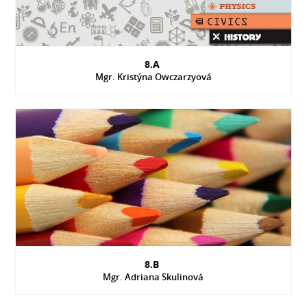
8.A
Mgr. Kristýna Owczarzyová
8.B
Mgr. Adriana Skulinová