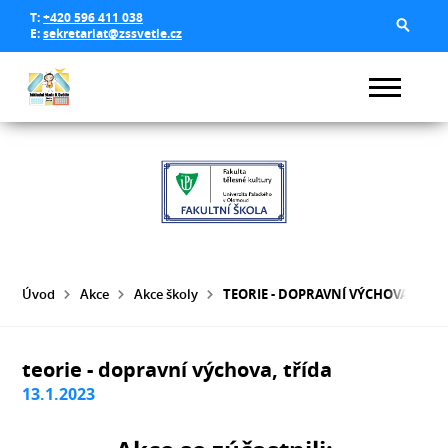
T:
+420 596 411 038
E:
sekretariat@zssvetle.cz
Úvod
Akce
Akce školy
TEORIE - DOPRAVNÍ VÝCHOVA, TŘÍ
teorie - dopravní výchova, třída
13.1.2023