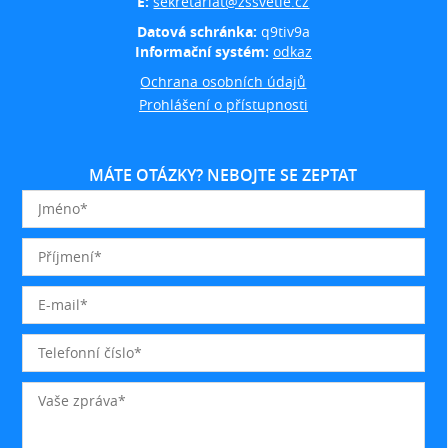
E:
sekretariat@zssvetle.cz
Datová schránka:
q9tiv9a
Informační systém:
odkaz
Ochrana osobních údajů
Prohlášení o přístupnosti
MÁTE OTÁZKY? NEBOJTE SE ZEPTAT