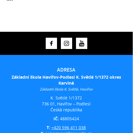
ADRESA
Základní škola Havířov-Podlesí K. Světlé 1/1372 okres
Karviná
Základní škola K. Světlé, Havířov
K. Světlé 1/1372
736 01, Havířov – Podlesí
Česká republika
IČ:
48805424
T:
+420 596 411 038