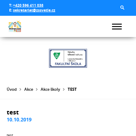
T:
+420 596 411 038
E:
sekretariat@zssvetle.cz
Úvod
Akce
Akce školy
TEST
test
10.10.2019
test