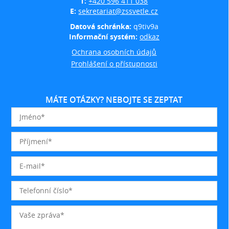
T:
+420 596 411 038
E:
sekretariat@zssvetle.cz
Datová schránka:
q9tiv9a
Informační systém:
odkaz
Ochrana osobních údajů
Prohlášení o přístupnosti
MÁTE OTÁZKY? NEBOJTE SE ZEPTAT