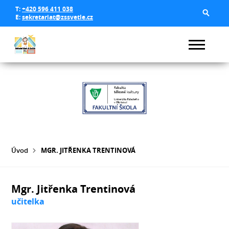
T:
+420 596 411 038
E:
sekretariat@zssvetle.cz
Úvod
MGR. JITŘENKA TRENTINOVÁ
Mgr. Jitřenka Trentinová
učitelka