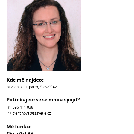
Kde mě najdete
pavilon D - 1. patro, č. dveří 42
Potřebujete se se mnou spojit?
596 411 038
trentinova@zssvetle.cz
Mé funkce
Třídní učitel:
6.A