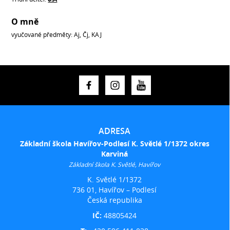
O mně
vyučované předměty: Aj, Čj, KAJ
ADRESA
Základní škola Havířov-Podlesí K. Světlé 1/1372 okres
Karviná
Základní škola K. Světlé, Havířov
K. Světlé 1/1372
736 01, Havířov – Podlesí
Česká republika
IČ:
48805424