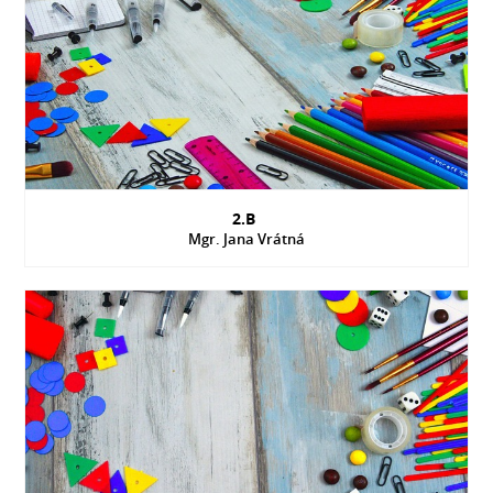
2.B
Mgr. Jana Vrátná