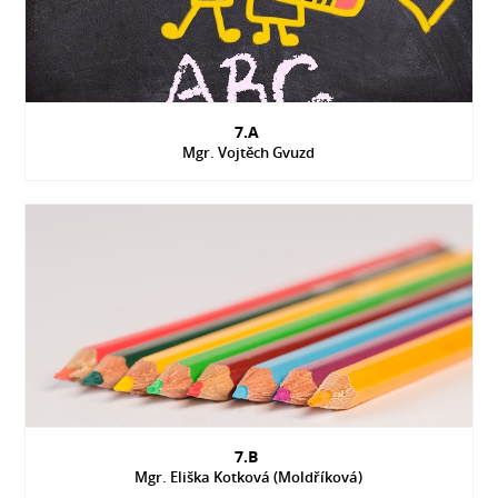
7.A
Mgr. Vojtěch Gvuzd
7.B
Mgr. Eliška Kotková (Moldříková)