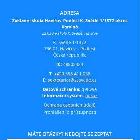
ADRESA
Základní škola Havířov-Podlesí K. Světlé 1/1372 okres
Karviná
Základní škola K. Světlé, Havířov
K. Světlé 1/1372
736 01, Havířov – Podlesí
Česká republika
IČ:
48805424
T:
+420 596 411 038
E:
sekretariat@zssvetle.cz
Datová schránka:
q9tiv9a
Informační systém:
odkaz
Ochrana osobních údajů
Prohlášení o přístupnosti
MÁTE OTÁZKY? NEBOJTE SE ZEPTAT