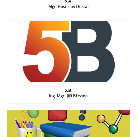
5.A
Mgr. Rostislav Dostál
5.B
Ing. Mgr. Jiří Březina