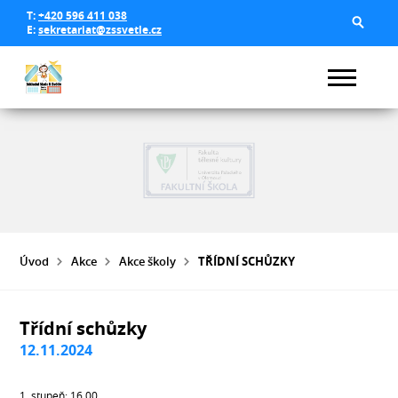
T:
+420 596 411 038
E:
sekretariat@zssvetle.cz
Úvod
Akce
Akce školy
TŘÍDNÍ SCHŮZKY
Třídní schůzky
12.11.2024
1. stupeň: 16.00