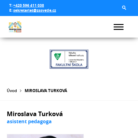
T:
+420 596 411 038
E:
sekretariat@zssvetle.cz
Úvod
MIROSLAVA TURKOVÁ
Miroslava Turková
asistent pedagoga