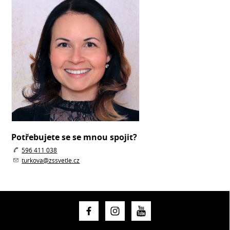
Potřebujete se se mnou spojit?
596 411 038
turkova@zssvetle.cz