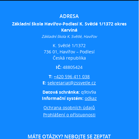
ADRESA
Základní škola Havířov-Podlesí K. Světlé 1/1372 okres
Karviná
Základní škola K. Světlé, Havířov
K. Světlé 1/1372
736 01, Havířov – Podlesí
Česká republika
IČ:
48805424
T:
+420 596 411 038
E:
sekretariat@zssvetle.cz
Datová schránka:
q9tiv9a
Informační systém:
odkaz
Ochrana osobních údajů
Prohlášení o přístupnosti
MÁTE OTÁZKY? NEBOJTE SE ZEPTAT