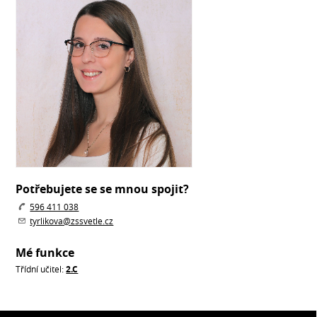
Potřebujete se se mnou spojit?
596 411 038
tyrlikova@zssvetle.cz
Mé funkce
Třídní učitel:
2.C