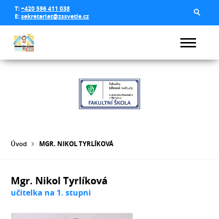
T:
+420 596 411 038
E:
sekretariat@zssvetle.cz
Úvod
MGR. NIKOL TYRLÍKOVÁ
Mgr. Nikol Tyrlíková
učitelka na 1. stupni