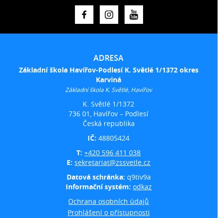
ADRESA
Základní škola Havířov-Podlesí K. Světlé 1/1372 okres
Karviná
Základní škola K. Světlé, Havířov
K. Světlé 1/1372
736 01, Havířov – Podlesí
Česká republika
IČ:
48805424
T:
+420 596 411 038
E:
sekretariat@zssvetle.cz
Datová schránka:
q9tiv9a
Informační systém:
odkaz
Ochrana osobních údajů
Prohlášení o přístupnosti