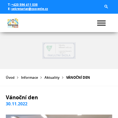
T:
+420 596 411 038
E:
sekretariat@zssvetle.cz
Úvod
Informace
Aktuality
VÁNOČNÍ DEN
Vánoční den
30.11.2022