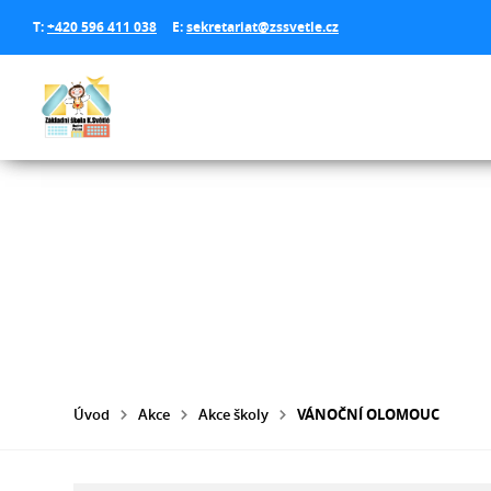
T:
+420 596 411 038
E:
sekretariat@zssvetle.cz
Úvod
Akce
Akce školy
VÁNOČNÍ OLOMOUC