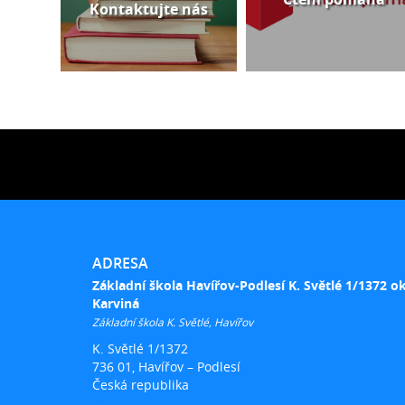
Kontaktujte nás
ADRESA
Základní škola Havířov-Podlesí K. Světlé 1/1372 o
Karviná
Základní škola K. Světlé, Havířov
K. Světlé 1/1372
736 01, Havířov – Podlesí
Česká republika