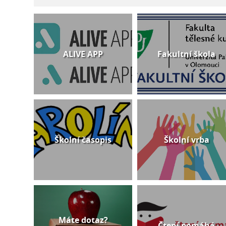
ALIVE APP
Fakultní škola
Školní časopis
Školní vrba
Máte dotaz?
Čtení pomáhá