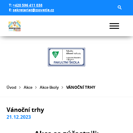
T:
+420 596 411 038
E:
sekretariat@zssvetle.cz
Úvod
Akce
Akce školy
VÁNOČNÍ TRHY
Vánoční trhy
21.12.2023