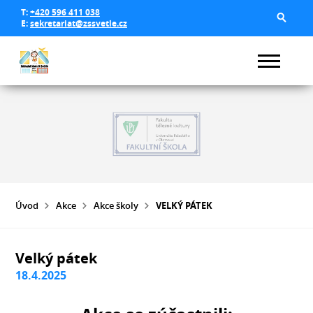
T:
+420 596 411 038
E:
sekretariat@zssvetle.cz
Úvod
Akce
Akce školy
VELKÝ PÁTEK
Velký pátek
18.4.2025