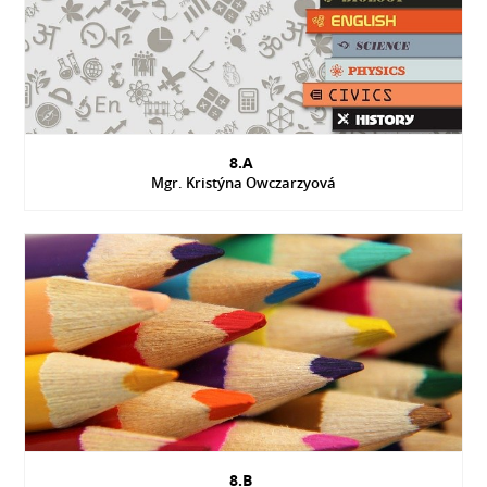
8.A
Mgr. Kristýna Owczarzyová
8.B