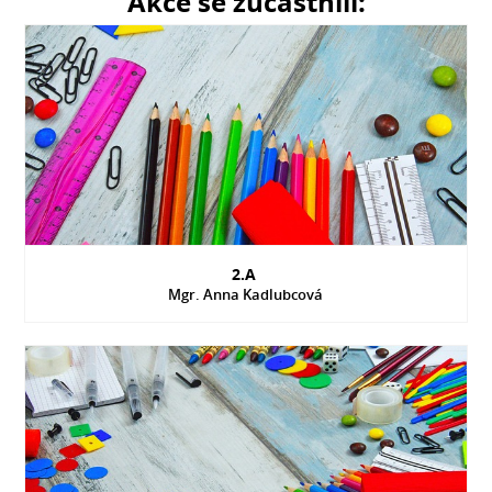
Akce se zúčastnili:
2.A
Mgr. Anna Kadlubcová