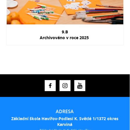
9.B
Archivováno v roce 2025
ADRESA
Základní škola Havířov-Podlesí K. Světlé 1/1372 okres
Karviná