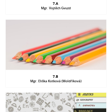
7.A
Mgr. Vojtěch Gvuzd
7.B
Mgr. Eliška Kotková (Moldříková)