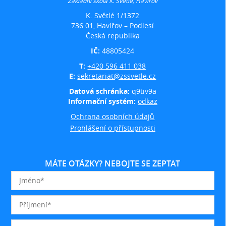
Základní škola K. Světlé, Havířov
K. Světlé 1/1372
736 01, Havířov – Podlesí
Česká republika
IČ:
48805424
T:
+420 596 411 038
E:
sekretariat@zssvetle.cz
Datová schránka:
q9tiv9a
Informační systém:
odkaz
Ochrana osobních údajů
Prohlášení o přístupnosti
MÁTE OTÁZKY? NEBOJTE SE ZEPTAT