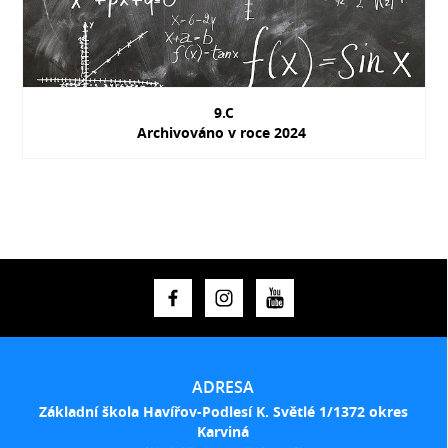
9.C
Archivováno v roce 2024
ADRESA
Základní škola Havířov-Podlesí K. Světlé 1/1372 okres
Karviná