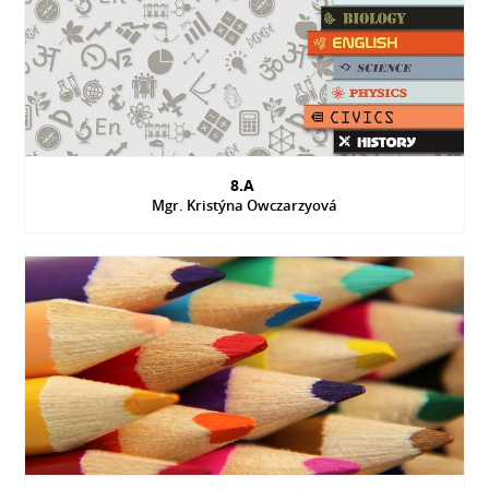
8.A
Mgr. Kristýna Owczarzyová