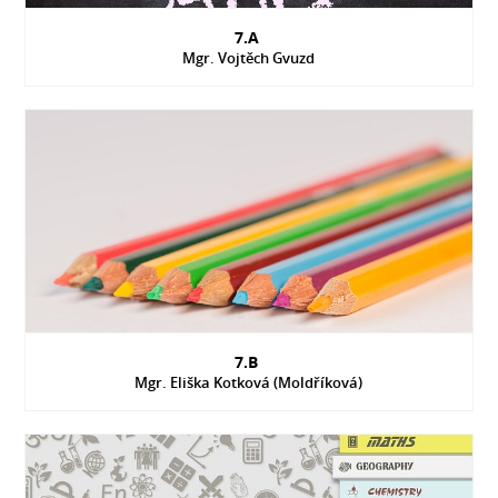
7.A
Mgr. Vojtěch Gvuzd
7.B
Mgr. Eliška Kotková (Moldříková)