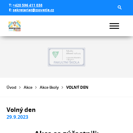
T:
+420 596 411 038
E:
sekretariat@zssvetle.cz
Úvod
Akce
Akce školy
VOLNÝ DEN
Volný den
29.9.2023