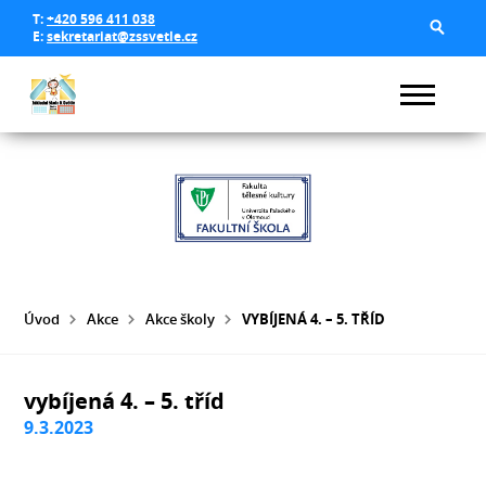
T:
+420 596 411 038
E:
sekretariat@zssvetle.cz
Úvod
Akce
Akce školy
VYBÍJENÁ 4. – 5. TŘÍD
vybíjená 4. – 5. tříd
9.3.2023