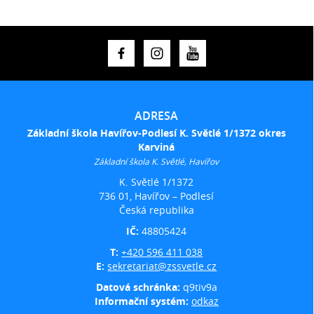
ADRESA
Základní škola Havířov-Podlesí K. Světlé 1/1372 okres
Karviná
Základní škola K. Světlé, Havířov
K. Světlé 1/1372
736 01, Havířov – Podlesí
Česká republika
IČ:
48805424
T:
+420 596 411 038
E:
sekretariat@zssvetle.cz
Datová schránka:
q9tiv9a
Informační systém:
odkaz