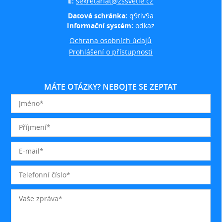
E:
sekretariat@zssvetle.cz
Datová schránka:
q9tiv9a
Informační systém:
odkaz
Ochrana osobních údajů
Prohlášení o přístupnosti
MÁTE OTÁZKY? NEBOJTE SE ZEPTAT