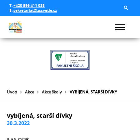
T:
+420 596 411 038
E:
sekretariat@zssvetle.cz
Úvod
Akce
Akce školy
VYBÍJENÁ, STARŠÍ DÍVKY
vybíjená, starší dívky
30.3.2022
8. a 9. ročník