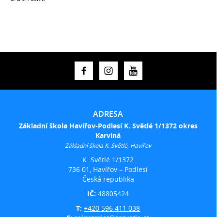
ADRESA
Základní škola Havířov-Podlesí K. Světlé 1/1372 okres
Karviná
Základní škola K. Světlé, Havířov
K. Světlé 1/1372
736 01, Havířov – Podlesí
Česká republika
IČ:
48805424
T:
+420 596 411 038