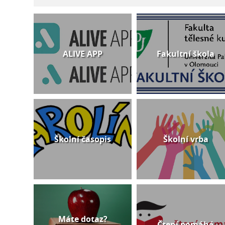
ALIVE APP
Fakultní škola
Školní časopis
Školní vrba
Máte dotaz?
Čtení pomáhá