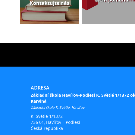
Kontaktujte nás
ADRESA
Základní škola Havířov-Podlesí K. Světlé 1/1372 o
Karviná
Základní škola K. Světlé, Havířov
K. Světlé 1/1372
736 01, Havířov – Podlesí
Česká republika