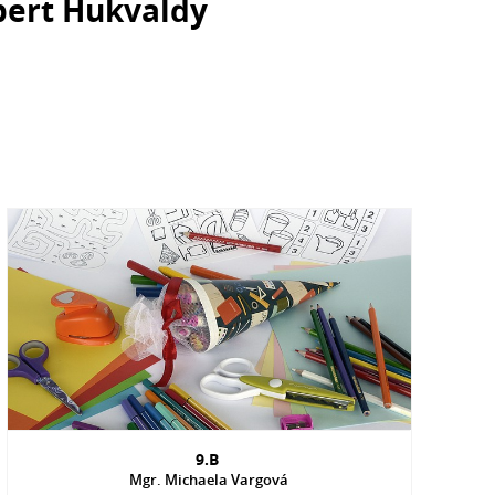
bert Hukvaldy
9.B
Mgr. Michaela Vargová