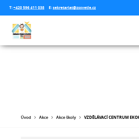
T:
+420 596 411 038
E:
sekretariat@zssvetle.cz
Úvod
Akce
Akce školy
VZDĚLÁVACÍ CENTRUM EK