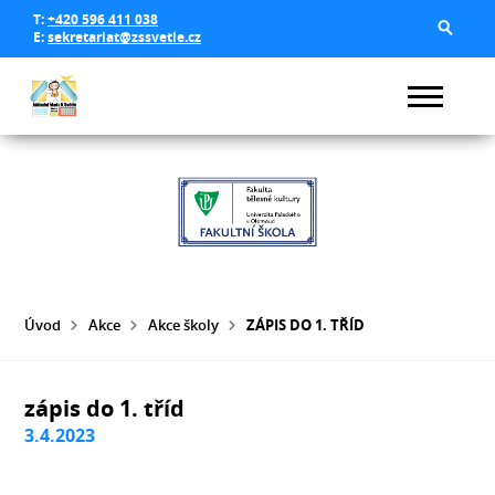
T:
+420 596 411 038
E:
sekretariat@zssvetle.cz
Úvod
Akce
Akce školy
ZÁPIS DO 1. TŘÍD
zápis do 1. tříd
3.4.2023