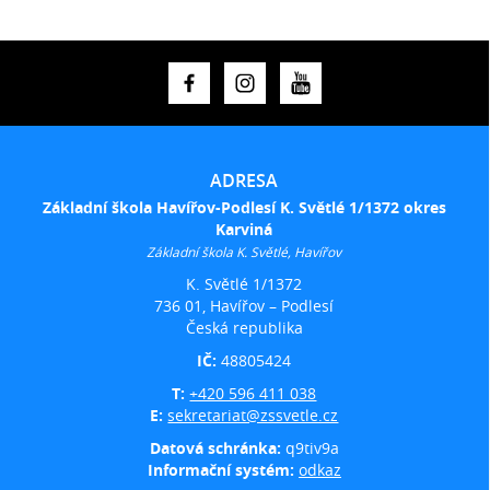
ADRESA
Základní škola Havířov-Podlesí K. Světlé 1/1372 okres
Karviná
Základní škola K. Světlé, Havířov
K. Světlé 1/1372
736 01, Havířov – Podlesí
Česká republika
IČ:
48805424
T:
+420 596 411 038
E:
sekretariat@zssvetle.cz
Datová schránka:
q9tiv9a
Informační systém:
odkaz