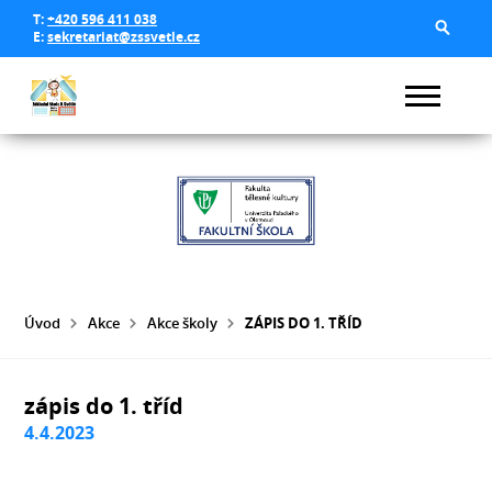
T:
+420 596 411 038
E:
sekretariat@zssvetle.cz
Úvod
Akce
Akce školy
ZÁPIS DO 1. TŘÍD
zápis do 1. tříd
4.4.2023