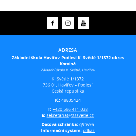
ADRESA
Základní škola Havířov-Podlesí K. Světlé 1/1372 okres
Karviná
Základní škola K. Světlé, Havířov
K. Světlé 1/1372
736 01, Havířov – Podlesí
Česká republika
IČ:
48805424
T:
+420 596 411 038
E:
sekretariat@zssvetle.cz
Datová schránka:
q9tiv9a
Informační systém:
odkaz