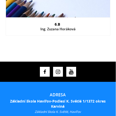
6.B
Ing. Zuzana Horáková
ADRESA
Základní škola Havířov-Podlesí K. Světlé 1/1372 okres
Karviná
Základní škola K. Světlé, Havířov