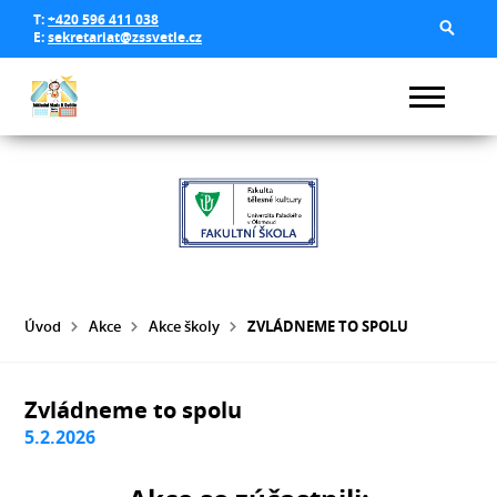
T:
+420 596 411 038
E:
sekretariat@zssvetle.cz
Úvod
Akce
Akce školy
ZVLÁDNEME TO SPOLU
Zvládneme to spolu
5.2.2026