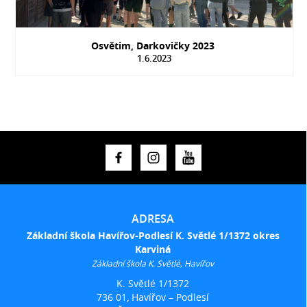
Osvětim, Darkovičky 2023
1.6.2023
ADRESA
Základní škola Havířov-Podlesí K. Světlé 1/1372 okres
Karviná
Základní škola K. Světlé, Havířov
K. Světlé 1/1372
736 01, Havířov – Podlesí