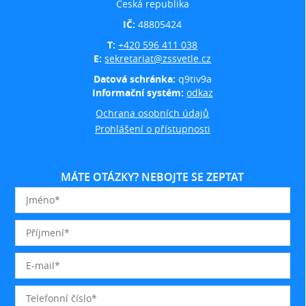
Česká republika
IČ:
48805424
T:
+420 596 411 038
E:
sekretariat@zssvetle.cz
Datová schránka:
q9tiv9a
Informační systém:
odkaz
Ochrana osobních údajů
Prohlášení o přístupnosti
MÁTE OTÁZKY? NEBOJTE SE ZEPTAT