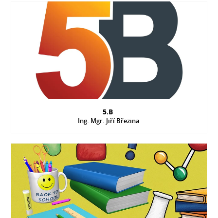
5.B
Ing. Mgr. Jiří Březina