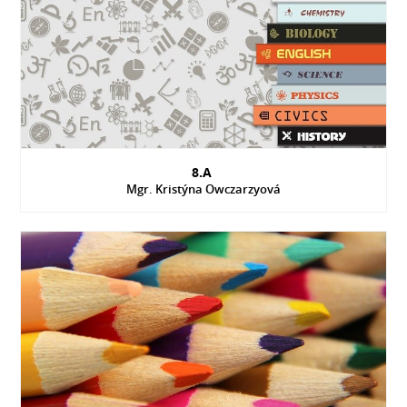
8.A
Mgr. Kristýna Owczarzyová