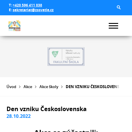
T:
+420 596 411 038
E:
sekretariat@zssvetle.cz
Úvod
Akce
Akce školy
DEN VZNIKU ČESKOSLOVENSKA
Den vzniku Československa
28.10.2022