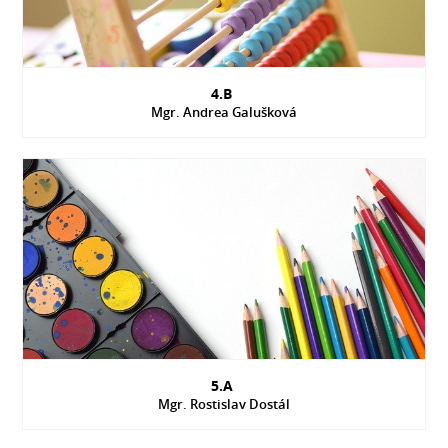
4.B
Mgr. Andrea Galušková
5.A
Mgr. Rostislav Dostál