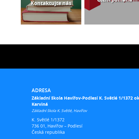
Kontaktujte nás
ADRESA
Základní škola Havířov-Podlesí K. Světlé 1/1372 o
Karviná
Základní škola K. Světlé, Havířov
K. Světlé 1/1372
736 01, Havířov – Podlesí
Česká republika