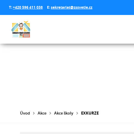
T:
+420 596 411 038
E:
sekretariat@zssvetle.cz
Úvod
Akce
Akce školy
EXKURZE