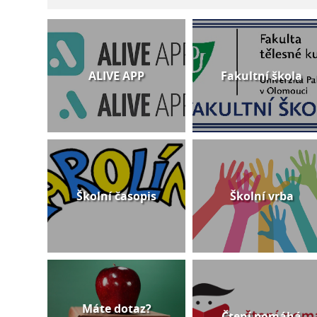
ALIVE APP
Fakultní škola
Školní časopis
Školní vrba
Máte dotaz?
Čtení pomáhá