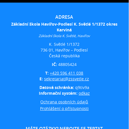
ADRESA
Základní škola Havířov-Podlesí K. Světlé 1/1372 okres
Karviná
Základní škola K. Světlé, Havířov
K. Světlé 1/1372
736 01, Havířov – Podlesí
Česká republika
IČ:
48805424
T:
+420 596 411 038
E:
sekretariat@zssvetle.cz
Datová schránka:
q9tiv9a
Informační systém:
odkaz
Ochrana osobních údajů
Prohlášení o přístupnosti
MÁTE OTÁZKY? NEBOJTE SE ZEPTAT