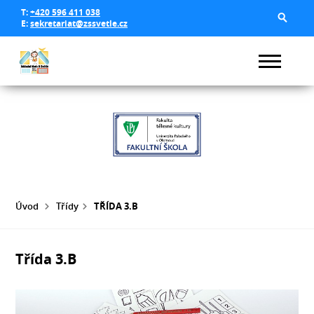
T:
+420 596 411 038
E:
sekretariat@zssvetle.cz
Úvod
Třídy
TŘÍDA 3.B
Třída 3.B