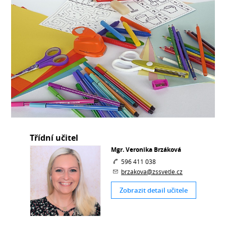
Třídní učitel
Mgr. Veronika Brzáková
596 411 038
brzakova@zssvetle.cz
Zobrazit detail učitele