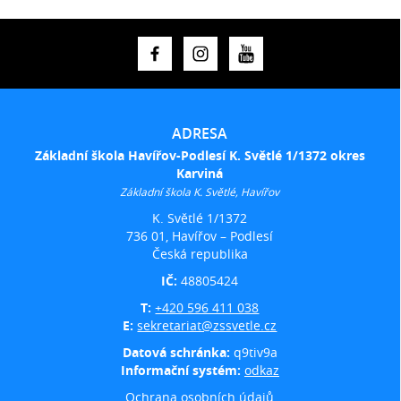
ADRESA
Základní škola Havířov-Podlesí K. Světlé 1/1372 okres
Karviná
Základní škola K. Světlé, Havířov
K. Světlé 1/1372
736 01, Havířov – Podlesí
Česká republika
IČ:
48805424
T:
+420 596 411 038
E:
sekretariat@zssvetle.cz
Datová schránka:
q9tiv9a
Informační systém:
odkaz
Ochrana osobních údajů