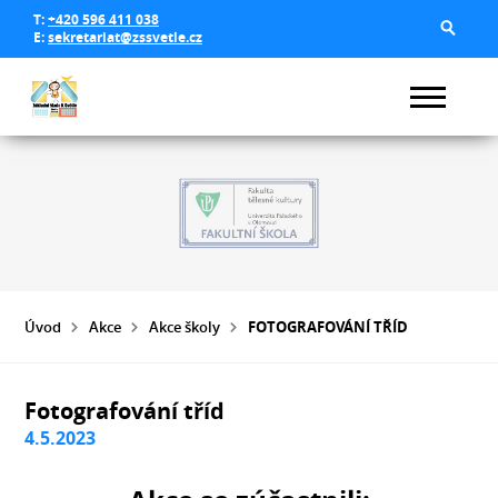
T:
+420 596 411 038
E:
sekretariat@zssvetle.cz
Úvod
Akce
Akce školy
FOTOGRAFOVÁNÍ TŘÍD
Fotografování tříd
4.5.2023