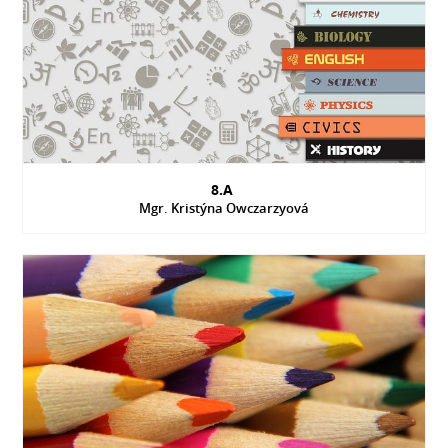
8.A
Mgr. Kristýna Owczarzyová