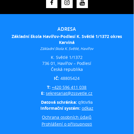
ADRESA
Základní škola Havířov-Podlesí K. Světlé 1/1372 okres
Karviná
Základní škola K. Světlé, Havířov
K. Světlé 1/1372
736 01, Havířov – Podlesí
Česká republika
IČ:
48805424
T:
+420 596 411 038
E:
sekretariat@zssvetle.cz
Datová schránka:
q9tiv9a
Informační systém:
odkaz
Ochrana osobních údajů
Prohlášení o přístupnosti