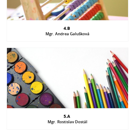
4.B
Mgr. Andrea Galušková
5.A
Mgr. Rostislav Dostál