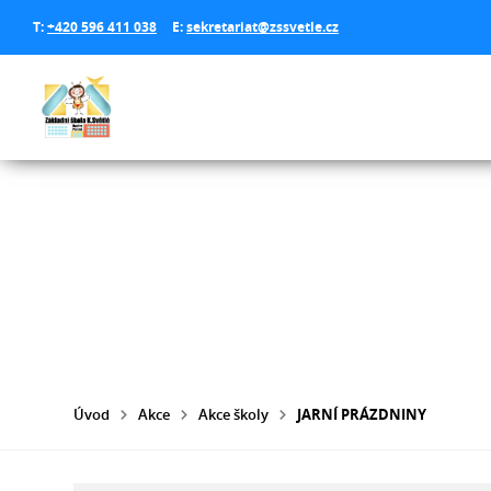
T:
+420 596 411 038
E:
sekretariat@zssvetle.cz
Úvod
Akce
Akce školy
JARNÍ PRÁZDNINY