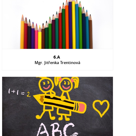
6.A
Mgr. Jitřenka Trentinová