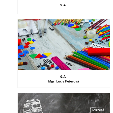
9.A
9.A
Mgr. Lucie Peterová