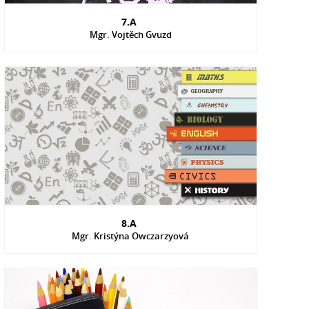
7.A
Mgr. Vojtěch Gvuzd
8.A
Mgr. Kristýna Owczarzyová