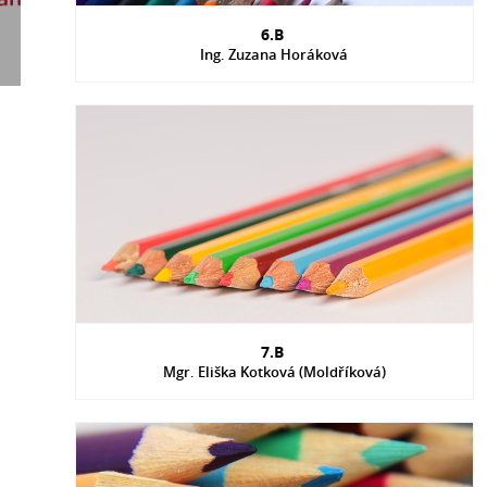
6.B
Ing. Zuzana Horáková
7.B
Mgr. Eliška Kotková (Moldříková)