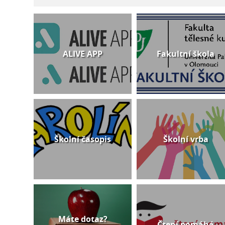
ALIVE APP
Fakultní škola
Školní časopis
Školní vrba
Máte dotaz?
Čtení pomáhá