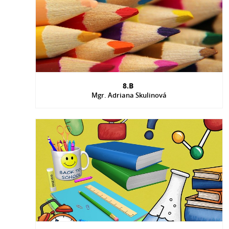
8.B
Mgr. Adriana Skulinová