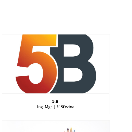
5.B
Ing. Mgr. Jiří Březina