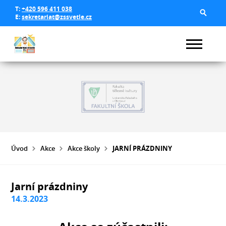
T:
+420 596 411 038
E:
sekretariat@zssvetle.cz
Úvod
Akce
Akce školy
JARNÍ PRÁZDNINY
Jarní prázdniny
14.3.2023