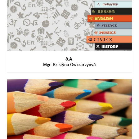
8.A
Mgr. Kristýna Owczarzyová