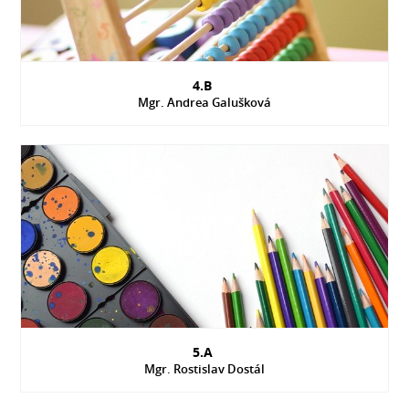
4.B
Mgr. Andrea Galušková
5.A
Mgr. Rostislav Dostál