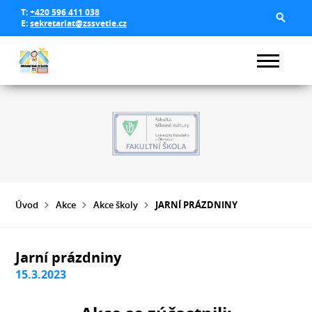
T:
+420 596 411 038
E:
sekretariat@zssvetle.cz
Úvod
Akce
Akce školy
JARNÍ PRÁZDNINY
Jarní prázdniny
15.3.2023