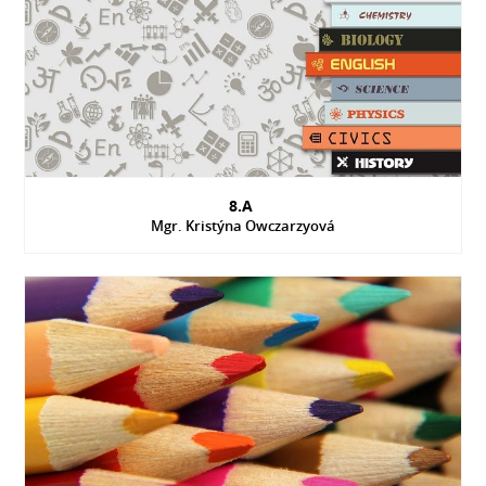
8.A
Mgr. Kristýna Owczarzyová