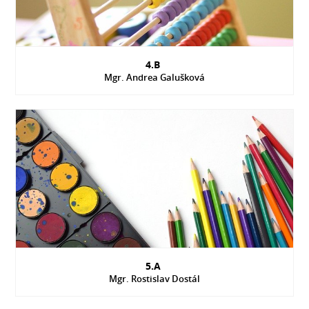
4.B
Mgr. Andrea Galušková
5.A
Mgr. Rostislav Dostál