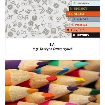
8.A
Mgr. Kristýna Owczarzyová