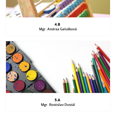
4.B
Mgr. Andrea Galušková
5.A
Mgr. Rostislav Dostál