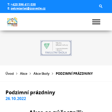
T:
+420 596 411 038
E:
sekretariat@zssvetle.cz
Úvod
Akce
Akce školy
PODZIMNÍ PRÁZDNINY
Podzimní prázdniny
26.10.2022