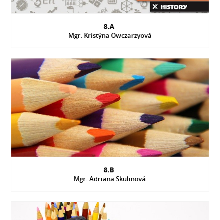
8.A
Mgr. Kristýna Owczarzyová
8.B
Mgr. Adriana Skulinová