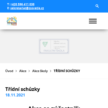
T:
+420 596 411 038
E:
sekretariat@zssvetle.cz
Úvod
Akce
Akce školy
TŘÍDNÍ SCHŮZKY
Třídní schůzky
18.11.2021