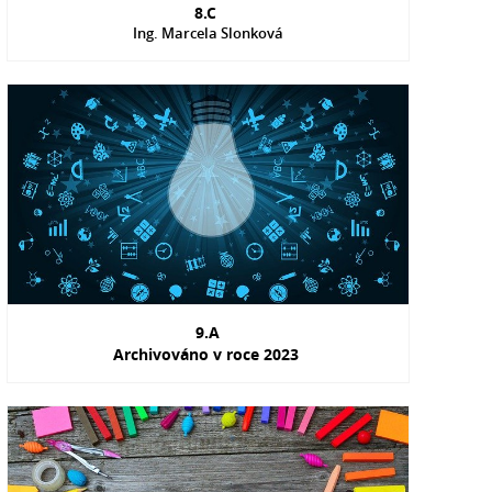
8.C
Ing. Marcela Slonková
9.A
Archivováno v roce 2023