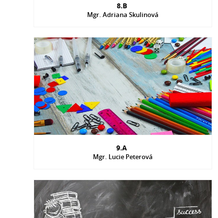
8.B
Mgr. Adriana Skulinová
9.A
Mgr. Lucie Peterová