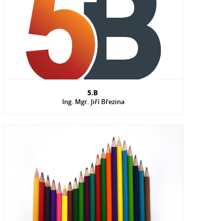
5.B
Ing. Mgr. Jiří Březina