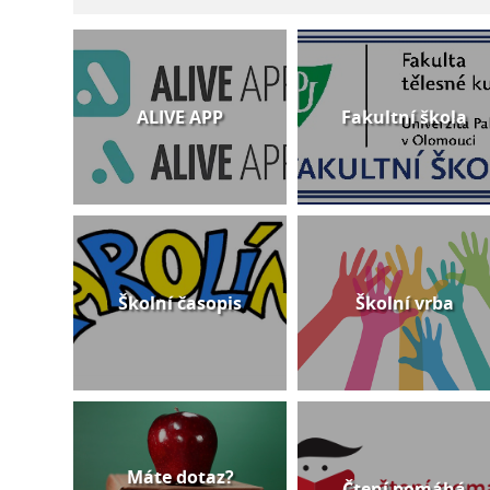
ALIVE APP
Fakultní škola
Školní časopis
Školní vrba
Máte dotaz?
Čtení pomáhá