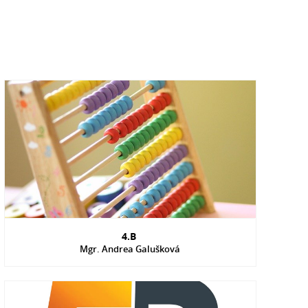
4.B
Mgr. Andrea Galušková