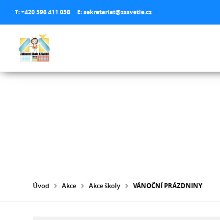
T:
+420 596 411 038
E:
sekretariat@zssvetle.cz
Úvod
Akce
Akce školy
VÁNOČNÍ PRÁZDNINY