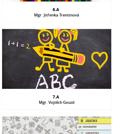
6.A
Mgr. Jitřenka Trentinová
7.A
Mgr. Vojtěch Gvuzd