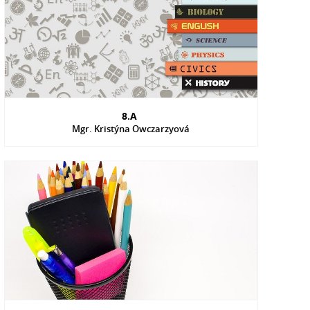
8.A
Mgr. Kristýna Owczarzyová