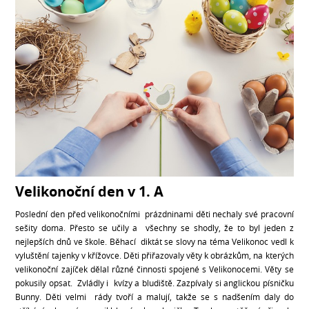
Velikonoční den v 1. A
Poslední den před velikonočními prázdninami děti nechaly své pracovní
sešity doma. Přesto se učily a všechny se shodly, že to byl jeden z
nejlepších dnů ve škole. Běhací diktát se slovy na téma Velikonoc vedl k
vyluštění tajenky v křížovce. Děti přiřazovaly věty k obrázkům, na kterých
velikonoční zajíček dělal různé činnosti spojené s Velikonocemi. Věty se
pokusily opsat. Zvládly i kvízy a bludiště. Zazpívaly si anglickou písničku
Bunny. Děti velmi rády tvoří a malují, takže se s nadšením daly do