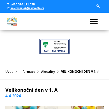
T:
+420 596 411 038
E:
sekretariat@zssvetle.cz
Úvod
Informace
Aktuality
VELIKONOČNÍ DEN V 1. A
Velikonoční den v 1. A
4.4.2024