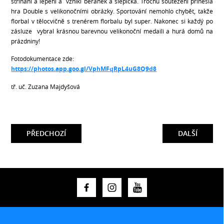
stříhání a lepení a vznikl beránek a slepička. Trochu soutěžení přinesla
hra Double s velikonočními obrázky. Sportování nemohlo chybět, takže
florbal v tělocvičně s trenérem florbalu byl super. Nakonec si každý po
zásluze vybral krásnou barevnou velikonoční medaili a hurá domů na
prázdniny!
Fotodokumentace zde:
https://photos.app.goo.gl/VphMFqRpL4uG8Q9d8
tř. uč. Zuzana Majdyšová
PŘEDCHOZÍ
DALŠÍ