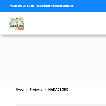
T:
+420 596 411 038
E:
sekretariat@zssvetle.cz
Úvod
Projekty
NADACE OKD