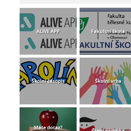
ALIVE APP
Fakultní škola
Školní časopis
Školní vrba
Máte dotaz?
Čtení pomáhá