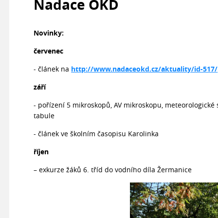
Nadace OKD
Novinky:
červenec
- článek na
http://www.nadaceokd.cz/aktuality/id-517/
září
- pořízení 5 mikroskopů, AV mikroskopu, meteorologické 
tabule
- článek ve školním časopisu Karolinka
říjen
– exkurze žáků 6. tříd do vodního díla Žermanice